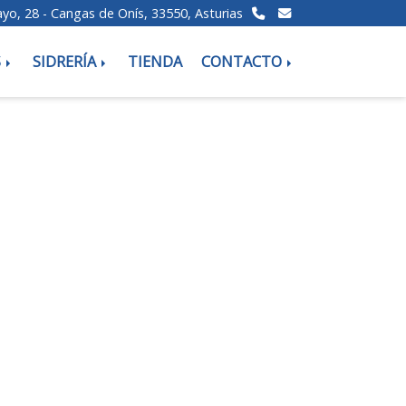
ayo, 28 -
Cangas de Onís,
33550,
Asturias
S
SIDRERÍA
TIENDA
CONTACTO