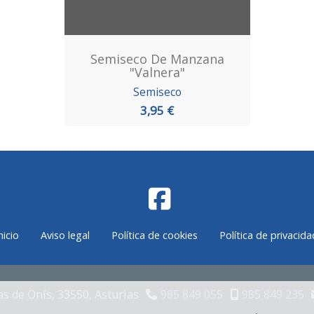
Semiseco De Manzana
"Valnera"
Semiseco
3,95 €
nicio
Aviso legal
Política de cookies
Política de privacida
s de Onís,
33550,
Asturias
985 849 055
985 849 235